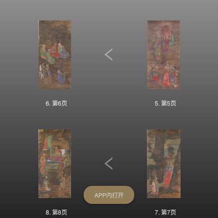
6. 第6页
5. 第5页
APP内打开
8. 第8页
7. 第7页