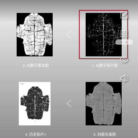
1
/
9
2. AI数字摹本图
1. AI数字拓片图
4. 历史拓片1
3. 刻痕灰度图