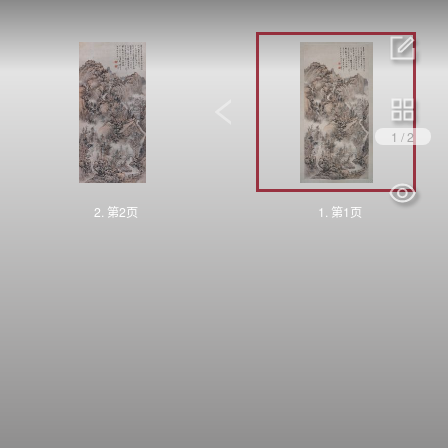
1
/
2
2. 第2页
1. 第1页