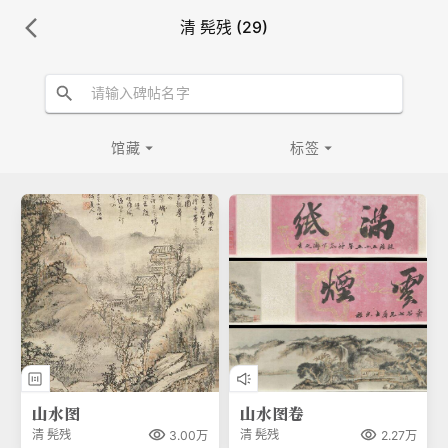
清 髡残 (29)
馆藏
标签
山水图
山水图卷
清
髡残
清
髡残
3.00万
2.27万