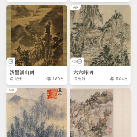
VIP
泼墨溪山图
六六峰图
清
髡残
清
髡残
1.80万
5.04万
VIP