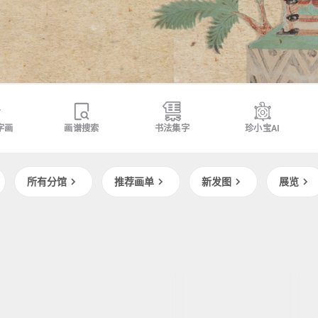
字画
画谱搜索
书法集字
珍小宝AI
所有分馆
推荐画单
新发图
展览
佶
唐
敦煌壁画
唐
南宋
牧溪
牧溪
南宋
莫
竹
竹
高
雀
雀
窟
图
图
0
012
窟
主