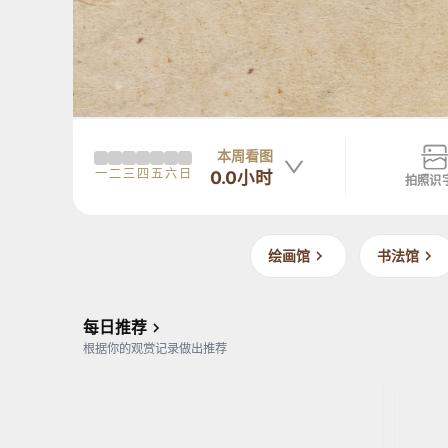
本周看图
一
二
三
四
五
六
日
0.0小时
拍照识
绘画馆
书法馆
南宋
佚名南宋人
北宋
赵
名南宋人
南宋
赵佶
北宋
宋
文
宋
文
每日推荐
人
会
人
会
根据你的观赏记录做出推荐
集
图
集
图
绘-
绘-
寒
寒
山
山