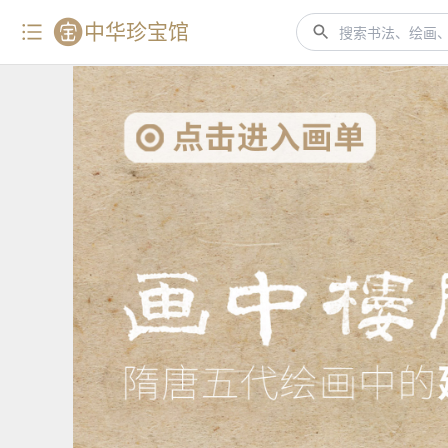
中华珍宝馆
搜索书法、绘画、艺