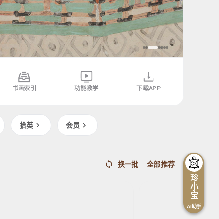
书画索引
功能教学
下载APP
拾英
会员
敦煌壁画
唐
边鸾
边鸾
唐
莫
秋
秋
换一批
全部推荐
高
实
实
珍
窟
山
山
小
12
禽
禽
宝
窟
图
图
AI助手
主