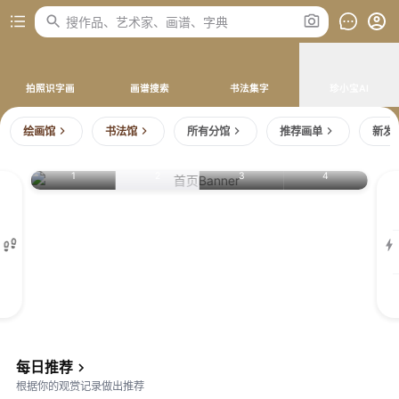
搜作品、艺术家、画谱、字典
拍照识字画
画谱搜索
书法集字
珍小宝AI
绘画馆
书法馆
所有分馆
推荐画单
新发
1
2
3
4
南宋
李迪
李迪
南宋
赵
南宋
普悦
宋
红
红
阿
阿
每日推荐
白
白
弥
弥
根据你的观赏记录做出推荐