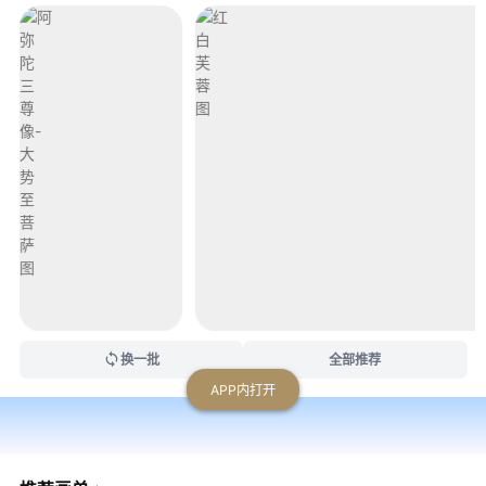
芙
芙
陀
陀
蓉
蓉
三
三
图
图
尊
尊
像-
-
大
大
势
势
至
至
菩
菩
萨
萨
图
图
换一批
全部推荐
APP内打开
书法馆
绘画馆
文物馆
VIP专区