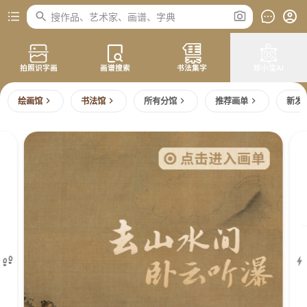
搜作品、艺术家、画谱、字典
拍照识字画
画谱搜索
书法集字
珍小宝AI
绘画馆
书法馆
所有分馆
推荐画单
新发