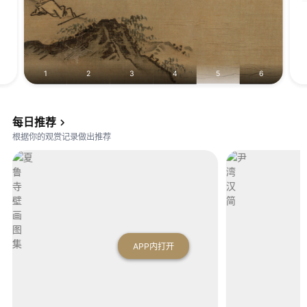
1
2
3
4
5
6
元
佚名元人
元
佚名当代
汉
佚名汉代人
佚名汉代人
汉
夏
夏
尹
尹
每日推荐
鲁
鲁
湾
湾
根据你的观赏记录做出推荐
寺
寺
汉
汉
壁
壁
简
简
画
画
图
图
集
集
（
APP内打开