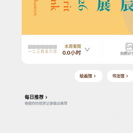
本周看图
一
二
三
四
五
六
日
0.0小时
拍照识
绘画馆
书法馆
元
佚名元人
佚名元人
元
汉
佚名
佚名汉代人
汉
夏
夏
尹
尹
每日推荐
鲁
鲁
湾
湾
根据你的观赏记录做出推荐
寺
寺
汉
汉
壁
壁
简
简
画
画
图
图