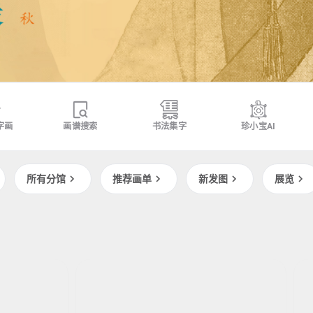
字画
画谱搜索
书法集字
珍小宝AI
所有分馆
推荐画单
新发图
展览
当代
佚名当代人
清
佚名当代人
当代
朱耷
清
汉代人
中
中
鱼
国
国
鸭
画
画
图
家
家
落
落
款
款