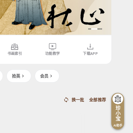
书画索引
功能教学
下载APP
拾英
会员
朱耷
鲜于枢
元
明
文徵明
文徵明
明
鱼
草
空
空
换一批
全部推荐
鸭
书
林
林
珍
图
杜
觅
觅
小
甫
句
句
宝
魏
图
图
AI助手
将