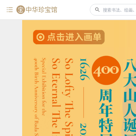
中华珍宝馆
搜索书法、绘画、艺