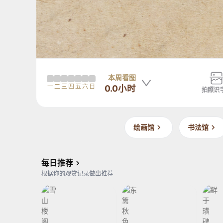
本周看图
一
二
三
四
五
六
日
0.0小时
拍照识
绘画馆
书法馆
汉
佚
佚名汉代人
汉
北宋
范宽
宋
李相
范宽
北宋
李相
宋
鲜
鲜
雪
东
雪
东
每日推荐
于
于
山
篱
山
篱
根据你的观赏记录做出推荐
璜
璜
楼
秋
楼
秋
碑
碑
阁
色
阁
色
图
图
图
图