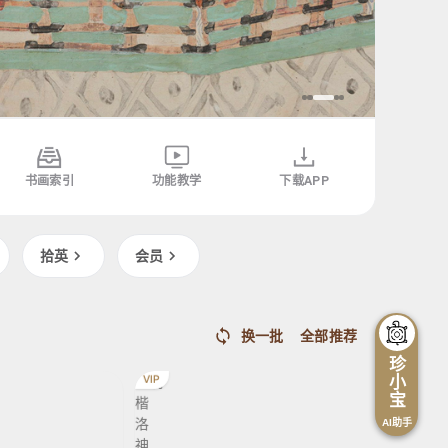
书画索引
功能教学
下载APP
拾英
会员
明
祝允明
祝允明
明
鲜于枢
元
行
行
草
换一批
全部推荐
楷
楷
书
珍
洛
洛
杜
VIP
小
VIP
神
神
甫
宝
赋
赋
魏
AI助手
将