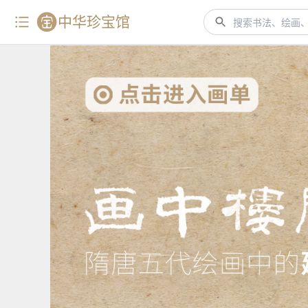
中华珍宝馆
搜索书法、绘画、艺