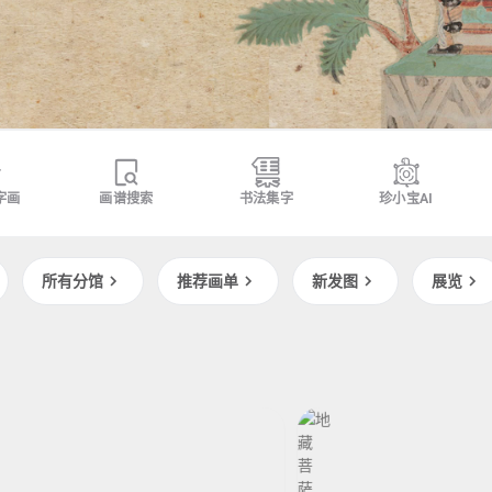
字画
画谱搜索
书法集字
珍小宝AI
所有分馆
推荐画单
新发图
展览
名汉代人
近现代
弘一
弘一
近现代
地
地
藏
藏
菩
菩
萨
萨
九
九
华
华