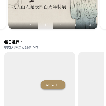
1
2
3
4
5
6
南宋
佚名南宋人
北宋
赵佶
宋
赵佶
北宋
宋
文
宋
文
每日推荐
人
会
人
会
根据你的观赏记录做出推荐
集
图
集
图
绘-
-
寒
寒
山
山
行
行
旅
旅
APP内打开