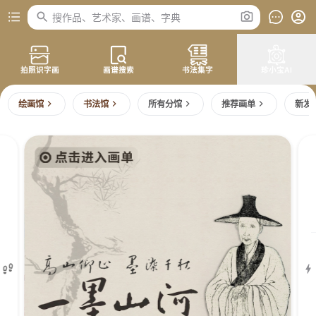
搜作品、艺术家、画谱、字典
拍照识字画
画谱搜索
书法集字
珍小宝AI
绘画馆
书法馆
所有分馆
推荐画单
新发