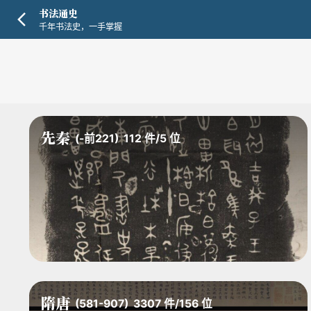
书法通史
千年书法史，一手掌握
先秦
(-前221)
112
件
/
5
位
隋唐
(581-907)
3307
件
/
156
位