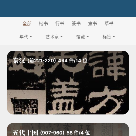
全部
楷书
行书
篆书
隶书
草书
年代
艺术家
馆藏
标签
秦汉
(前221-220)
494
件
/
14
位
五代十国
(907-960)
58
件
/
4
位