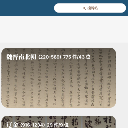
搜碑帖
魏晋南北朝
(220-589)
775
件
/
43
位
辽金
(916-1234)
29
件
/
9
位