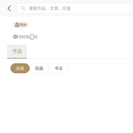
问AI
3906
0
作品
全部
绘画
书法