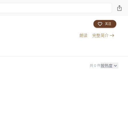
关注
朗读
完整简介
按热度
共 0 件