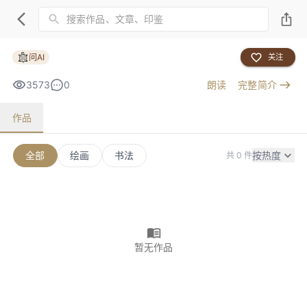
问AI
关注
3573
0
朗读
完整简介
作品
全部
绘画
书法
按热度
共 0 件
暂无作品