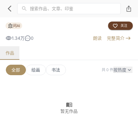
问AI
关注
1.34万
0
朗读
完整简介
作品
全部
绘画
书法
按热度
共 0 件
暂无作品