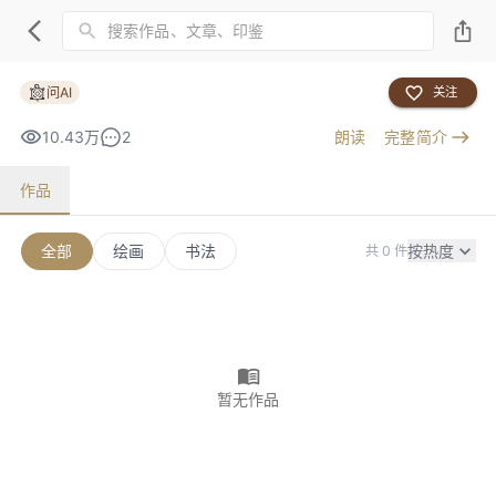
问AI
关注
10.43万
2
朗读
完整简介
作品
全部
绘画
书法
按热度
共 0 件
暂无作品