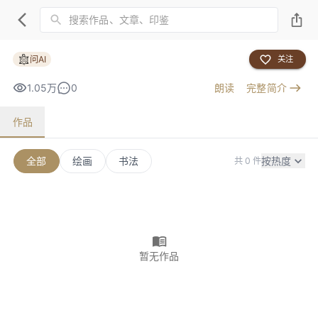
问AI
关注
1.05万
0
朗读
完整简介
作品
全部
绘画
书法
按热度
共 0 件
暂无作品