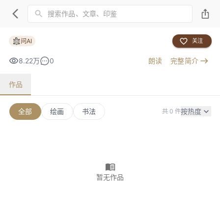
问AI
关注
8.22万
0
朗读
完整简介
作品
全部
绘画
书法
按热度
共 0 件
暂无作品