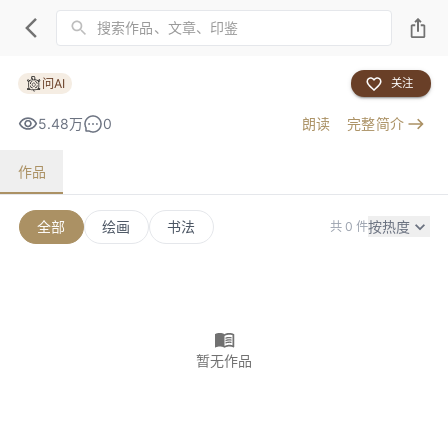
问AI
关注
5.48万
0
朗读
完整简介
作品
全部
绘画
书法
按热度
共 0 件
暂无作品