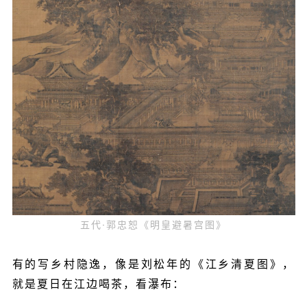
五代·
郭忠恕《明皇避暑宫图》
有的写乡村隐逸，像是刘松年的《江乡清夏图》，
就是夏日在江边喝茶，看瀑布：