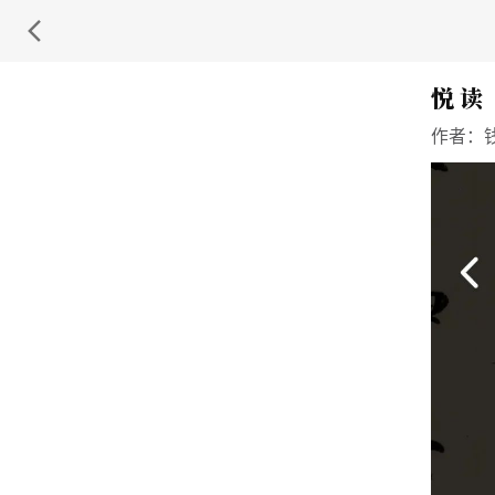
悦 读
作者：