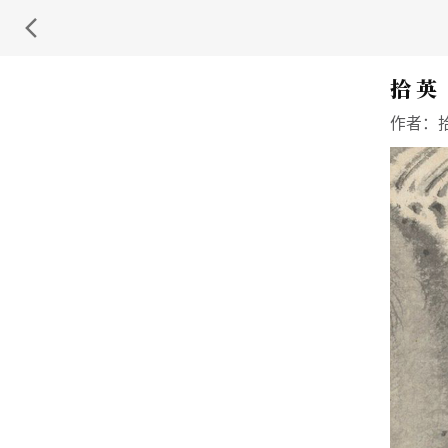
拾 英
作者：