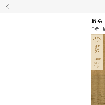
拾 英
作者：