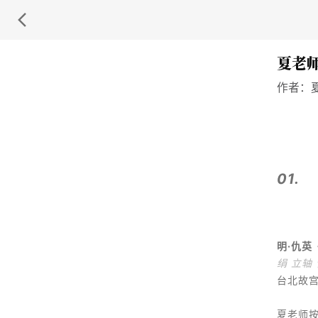
夏老师
作者：
01.
明·仇英
绢 立轴 
台北故
夏老师