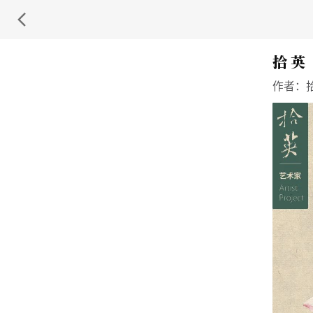
拾 英
作者：