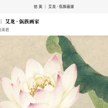
拾 英 ｜ 艾龙 · 佤族画家
 ｜ 艾龙 · 佤族画家
拾英君