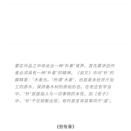
要在作品之中体会出一种“朴素”境界，首先要求创作
者必须具有一种“朴素”的精神。《说文》中对“朴”的
解释是：“木素也。”所谓“木素”，也就是未经斧斤加
工的原木，保持着木材的原始形态。在老庄哲学当
中，“朴”就是指人与一切事物的本性。如《老子》
中，“朴”不仅频繁出现，有时甚至将其等同于“道”。
《别有香》