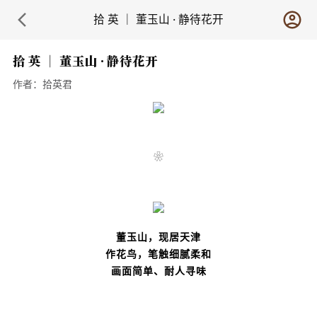
拾 英 ｜ 董玉山 · 静待花开
拾 英 ｜ 董玉山 · 静待花开
作者：
拾英君
❀
董玉山，现居天津
作花鸟，笔触细腻柔和
画面简单、耐人寻味