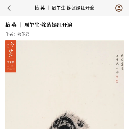
拾 英 ｜ 周午生·姹紫嫣红开遍
拾 英 ｜ 周午生·姹紫嫣红开遍
作者：
拾英君