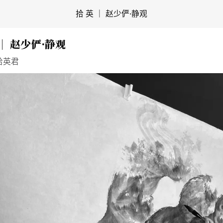
拾 英 ｜ 赵少俨·静观
 ｜ 赵少俨·静观
拾英君