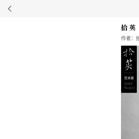
拾 英
作者：