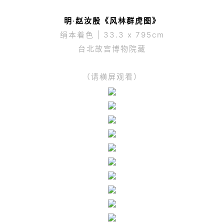
明
·
赵汝殷《风林群虎图》
绢本着色 | 33.3 x 795cm
台北故宫博物院藏
（请横屏观看）