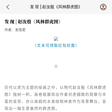
发 现 | 赵汝殷《风林群虎图》
发 现 | 赵汝殷《风林群虎图》
作者：
发现君
（文末可领取红包封面）
❀
历代以虎为主题的绘画之中，以明代赵汝殷《风林群虎
图》独树一帜。画卷既展现出作者对虎细致的观察与丰
富的呈现，亦以高超的水准绘制林泉作为背景舞台，呈
现出一幅生意盎然的群虎图。