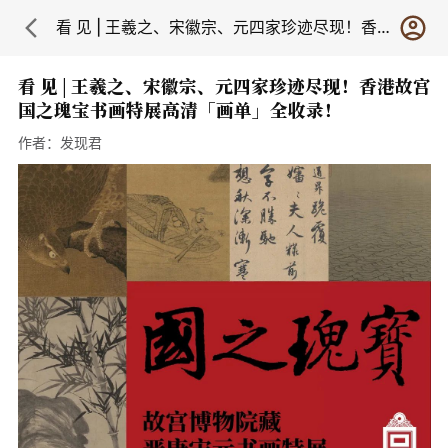
看 见 | 王羲之、宋徽宗、元四家珍迹尽现！香港故宫国之瑰宝书画特展高清「画单」全收录！
看 见 | 王羲之、宋徽宗、元四家珍迹尽现！香港故宫
国之瑰宝书画特展高清「画单」全收录！
作者：
发现君