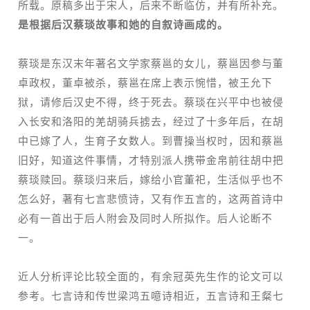
所载。原稿多出于宋人，后来不断临仿，并有所补充。
是根据后汉蔡琰故事和她的自叙诗画成的。
蔡琰是东汉末年著名文学家蔡邕的女儿，蔡邕因参与董
卓政权，董卓被杀，蔡邕在席上表示惋惜，被王允下
狱，请修后汉史不得，终于死去。蔡琰在兴平中也被侵
入长安和洛阳的羌胡骑兵掳去，经过了十多年后，在胡
中已嫁了人，生育子女数人。到曹操当权时，因和蔡邕
旧好，知道这件事情，才特别派人携带金帛前往胡中把
蔡琰赎回。蔡琰归来后，嫁给小官董祀，生活似乎也不
怎么好，著有七言悲愤诗，又有作五言的，这两首诗中
必有一首出于后人附会及同时人所拟作。后人论断不
一。
近人分析评论比较全面的，有余冠英先生作的论文可以
参考。七言诗和传世梁鸿五噫诗相近，五言诗和王粲七