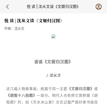
悦 读 | 沈从文谈《文姬归汉图》
悦 读 | 沈从文谈《文姬归汉图》
作者：
沈从文
谈谈《文姬归汉图》
/ 沈从文
这几幅人物故事画，统属于同一主题
《文姬归汉图》
或
《胡笳十八拍图》
一部分。明代人也有把它简称做《胡
笳图》的，如《天水冰山录》文氏记载严嵩抄家书画目