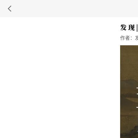
发 现
作者：