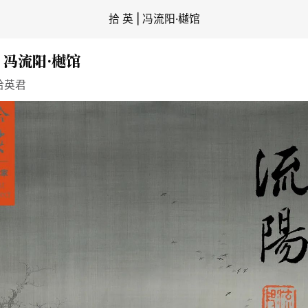
拾 英 | 冯流阳·樾馆
| 冯流阳·樾馆
拾英君