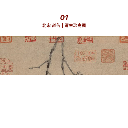
01
北宋 赵佶 |
写生珍禽图