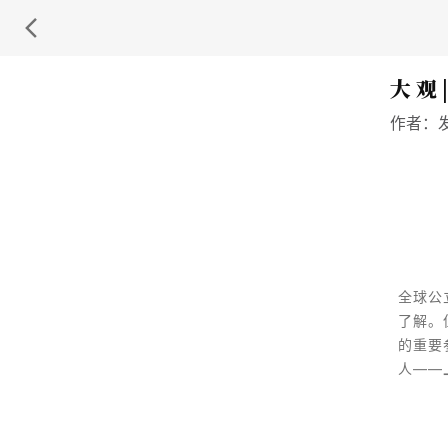
大 观
作者：
全球公
了解。
的重要
人——