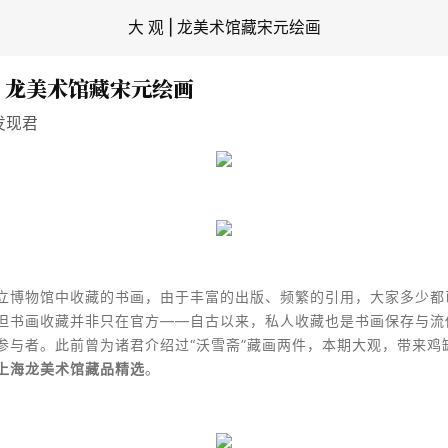
大 观 | 龙美术馆藏宋元绘画
 | 龙美术馆藏宋元绘画
发现君
立博物馆中收藏的书画，由于丰富的出版、频繁的引用，大家多少都
但书画收藏并非只在官方——自古以来，私人收藏也是书画保存与流
参与者。此前曾为诸君介绍过“沃雪斋”藏画两件，本期大观，带来鸡
上海龙美术馆藏品精选
。