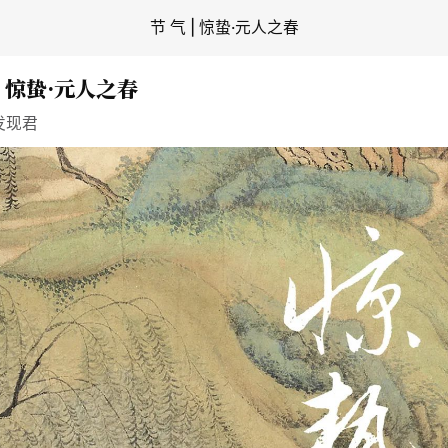
节 气 | 惊蛰·元人之春
 | 惊蛰·元人之春
发现君