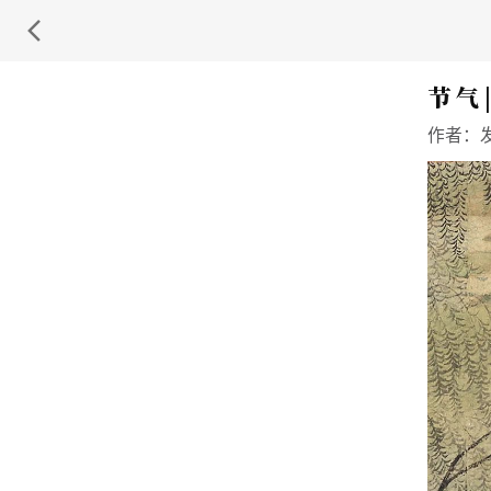
节 气
作者：