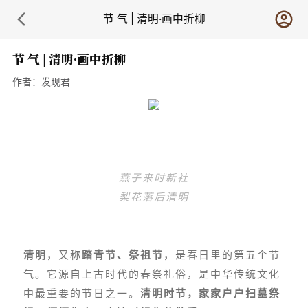
节 气 | 清明·画中折柳
节 气 | 清明·画中折柳
作者：
发现君
燕子来时新社
梨花落后清明
清明
，又称
踏青节、祭祖节
，是春日里的第五个节
气。它源自上古时代的春祭礼俗，是中华传统文化
中最重要的节日之一。
清明时节，家家户户扫墓祭