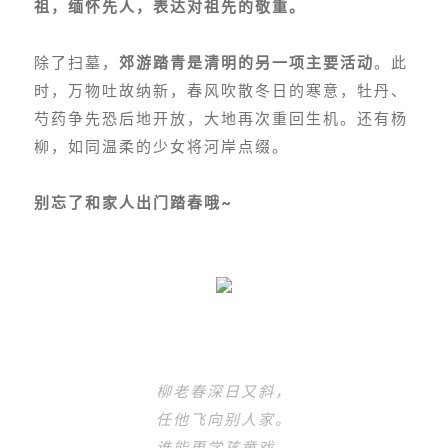
祖，缅怀先人，表达对祖先的敬重。
除了扫墓，
郊游踏青是清明的另一项主要活动
。此
时，万物吐故纳新，春风吹散冬日的寒意，牡丹、
芍药争先恐后地开放，大地再次重回生机。还有杨
柳，如同温柔的少女将河岸点缀。
别忘了和家人出门踏春哦~
柳老春深日又斜，
任他飞向别人家。
谁能更
学孩童戏，