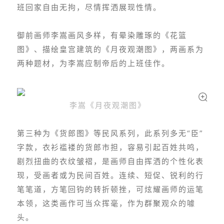
班回家自由无拘，尽情挥洒展现性情。
御前画师李嵩画风多样，有晕染雕琢的《花篮
图》、描绘皇宫建筑的《月夜观潮图》，两画系为
两种题材，为李嵩应制帝后的上班佳作。
李嵩《月夜观潮图》
第三种为《货郎图》等民风系列，此系列多无“臣”
字款，衣衫褴褛的货郎市担，容易引起百姓共鸣，
剧烈扭曲的衣纹皱褶，是画师自由挥洒的个性化表
现，受画者或为民间百姓。连续、短促、锐利的行
笔笔道，方笔回钩的转折顿挫，可炫耀画师的运笔
本领，这类画作可当众挥毫，作为群聚观众的噱
头。